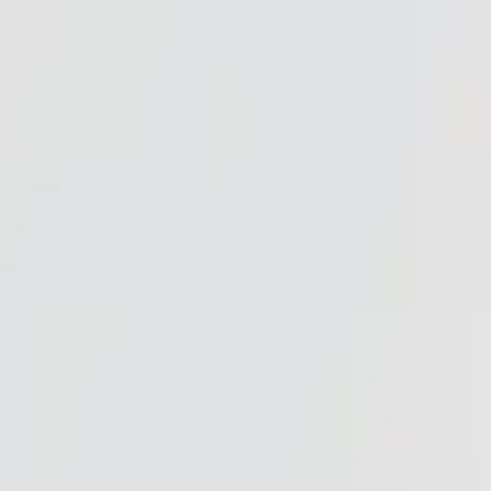
Marken
Produktauswahl
%Sale%