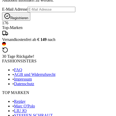
Aktionen informiert zu werden.
E-Mail Adresse
Registrieren
176
Top-Marken
Versandkostenfrei ab
€ 149
nach
30 Tage Rückgabe!
FASHIONSISTERS
•
FAQ
•
AGB und Widerrufsrecht
•
Impressum
•
Datenschutz
TOP MARKEN
•
Replay
•
Marc O'Polo
•
LIU JO
•
STEFFEN SCHRAUT