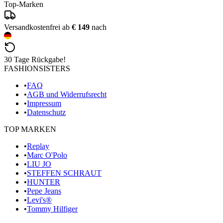
Top-Marken
Versandkostenfrei ab
€ 149
nach
30 Tage Rückgabe!
FASHIONSISTERS
•
FAQ
•
AGB und Widerrufsrecht
•
Impressum
•
Datenschutz
TOP MARKEN
•
Replay
•
Marc O'Polo
•
LIU JO
•
STEFFEN SCHRAUT
•
HUNTER
•
Pepe Jeans
•
Levi's®
•
Tommy Hilfiger