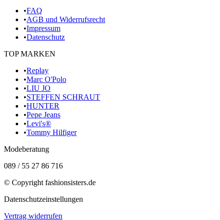
•
FAQ
•
AGB und Widerrufsrecht
•
Impressum
•
Datenschutz
TOP MARKEN
•
Replay
•
Marc O'Polo
•
LIU JO
•
STEFFEN SCHRAUT
•
HUNTER
•
Pepe Jeans
•
Levi's®
•
Tommy Hilfiger
Modeberatung
089 / 55 27 86 716
© Copyright
fashionsisters.de
Datenschutzeinstellungen
Vertrag widerrufen