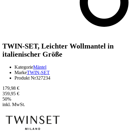
TWIN-SET,
Leichter Wollmantel in
italienischer Größe
Kategorie
Mäntel
Marke
TWIN-SET
Produkt Nr
327234
179,98 €
359,95 €
50
%
inkl. MwSt.