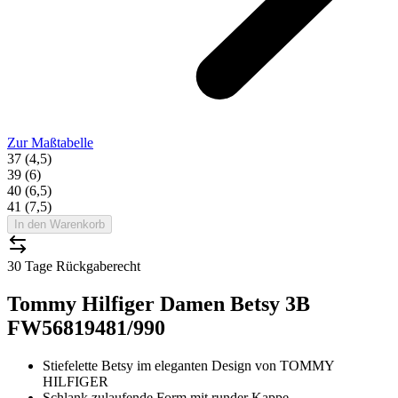
Zur Maßtabelle
37 (4,5)
39 (6)
40 (6,5)
41 (7,5)
In den Warenkorb
30 Tage Rückgaberecht
Tommy Hilfiger Damen Betsy 3B
FW56819481/990
Stiefelette
Betsy im eleganten Design von TOMMY
HILFIGER
Schlank zulaufende Form mit runder Kappe