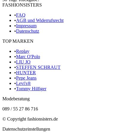
FASHIONSISTERS
•
FAQ
•
AGB und Widerrufsrecht
•
Impressum
•
Datenschutz
TOP MARKEN
•
Replay
•
Marc O'Polo
•
LIU JO
•
STEFFEN SCHRAUT
•
HUNTER
•
Pepe Jeans
•
Levi's®
•
Tommy Hilfiger
Modeberatung
089 / 55 27 86 716
© Copyright
fashionsisters.de
Datenschutzeinstellungen