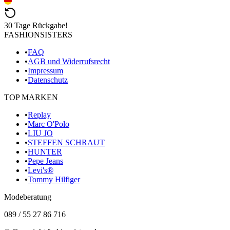
30 Tage Rückgabe!
FASHIONSISTERS
•
FAQ
•
AGB und Widerrufsrecht
•
Impressum
•
Datenschutz
TOP MARKEN
•
Replay
•
Marc O'Polo
•
LIU JO
•
STEFFEN SCHRAUT
•
HUNTER
•
Pepe Jeans
•
Levi's®
•
Tommy Hilfiger
Modeberatung
089 / 55 27 86 716