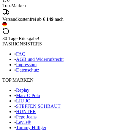
176
Top-Marken
Versandkostenfrei ab
€ 149
nach
30 Tage Rückgabe!
FASHIONSISTERS
•
FAQ
•
AGB und Widerrufsrecht
•
Impressum
•
Datenschutz
TOP MARKEN
•
Replay
•
Marc O'Polo
•
LIU JO
•
STEFFEN SCHRAUT
•
HUNTER
•
Pepe Jeans
•
Levi's®
•
Tommy Hilfiger