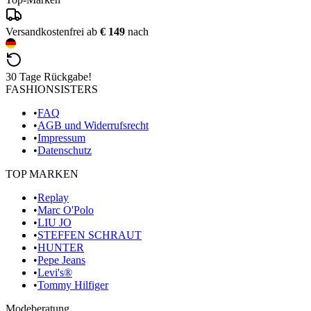
Versandkostenfrei ab
€ 149
nach
30 Tage Rückgabe!
FASHIONSISTERS
•
FAQ
•
AGB und Widerrufsrecht
•
Impressum
•
Datenschutz
TOP MARKEN
•
Replay
•
Marc O'Polo
•
LIU JO
•
STEFFEN SCHRAUT
•
HUNTER
•
Pepe Jeans
•
Levi's®
•
Tommy Hilfiger
Modeberatung