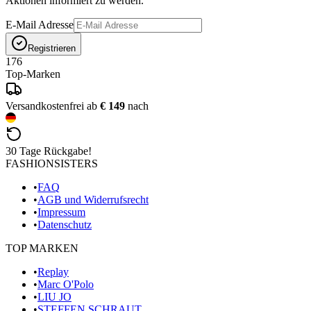
Aktionen informiert zu werden.
E-Mail Adresse
Registrieren
176
Top-Marken
Versandkostenfrei ab
€ 149
nach
30 Tage Rückgabe!
FASHIONSISTERS
•
FAQ
•
AGB und Widerrufsrecht
•
Impressum
•
Datenschutz
TOP MARKEN
•
Replay
•
Marc O'Polo
•
LIU JO
•
STEFFEN SCHRAUT