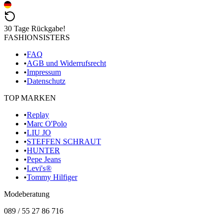
30 Tage Rückgabe!
FASHIONSISTERS
•
FAQ
•
AGB und Widerrufsrecht
•
Impressum
•
Datenschutz
TOP MARKEN
•
Replay
•
Marc O'Polo
•
LIU JO
•
STEFFEN SCHRAUT
•
HUNTER
•
Pepe Jeans
•
Levi's®
•
Tommy Hilfiger
Modeberatung
089 / 55 27 86 716