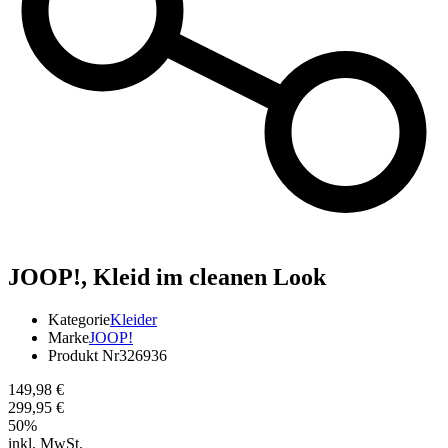
JOOP!,
Kleid im cleanen Look
Kategorie
Kleider
Marke
JOOP!
Produkt Nr
326936
149,98 €
299,95 €
50
%
inkl. MwSt.