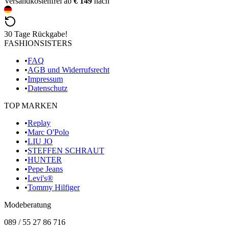
Versandkostenfrei ab
€ 149
nach
30 Tage Rückgabe!
FASHIONSISTERS
•
FAQ
•
AGB und Widerrufsrecht
•
Impressum
•
Datenschutz
TOP MARKEN
•
Replay
•
Marc O'Polo
•
LIU JO
•
STEFFEN SCHRAUT
•
HUNTER
•
Pepe Jeans
•
Levi's®
•
Tommy Hilfiger
Modeberatung
089 / 55 27 86 716