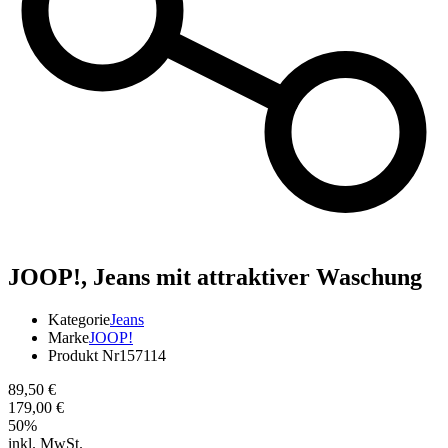
JOOP!,
Jeans mit attraktiver Waschung
Kategorie
Jeans
Marke
JOOP!
Produkt Nr
157114
89,50 €
179,00 €
50
%
inkl. MwSt.