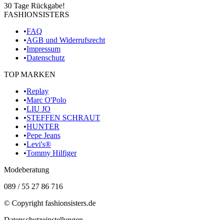
30 Tage Rückgabe!
FASHIONSISTERS
•
FAQ
•
AGB und Widerrufsrecht
•
Impressum
•
Datenschutz
TOP MARKEN
•
Replay
•
Marc O'Polo
•
LIU JO
•
STEFFEN SCHRAUT
•
HUNTER
•
Pepe Jeans
•
Levi's®
•
Tommy Hilfiger
Modeberatung
089 / 55 27 86 716
© Copyright
fashionsisters.de
Datenschutzeinstellungen