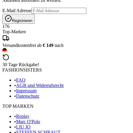
Aktionen informiert zu werden.
E-Mail Adresse
Registrieren
176
Top-Marken
Versandkostenfrei ab
€ 149
nach
30 Tage Rückgabe!
FASHIONSISTERS
•
FAQ
•
AGB und Widerrufsrecht
•
Impressum
•
Datenschutz
TOP MARKEN
•
Replay
•
Marc O'Polo
•
LIU JO
•
STEFFEN SCHRAUT