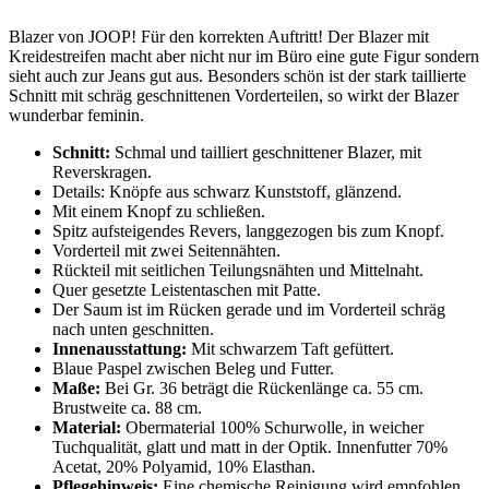
Blazer von JOOP! Für den korrekten Auftritt! Der Blazer mit
Kreidestreifen macht aber nicht nur im Büro eine gute Figur sondern
sieht auch zur Jeans gut aus. Besonders schön ist der stark taillierte
Schnitt mit schräg geschnittenen Vorderteilen, so wirkt der Blazer
wunderbar feminin.
Schnitt:
Schmal und tailliert geschnittener Blazer, mit
Reverskragen.
Details: Knöpfe aus schwarz Kunststoff, glänzend.
Mit einem Knopf zu schließen.
Spitz aufsteigendes Revers, langgezogen bis zum Knopf.
Vorderteil mit zwei Seitennähten.
Rückteil mit seitlichen Teilungsnähten und Mittelnaht.
Quer gesetzte Leistentaschen mit Patte.
Der Saum ist im Rücken gerade und im Vorderteil schräg
nach unten geschnitten.
Innenausstattung:
Mit schwarzem Taft gefüttert.
Blaue Paspel zwischen Beleg und Futter.
Maße:
Bei Gr. 36 beträgt die Rückenlänge ca. 55 cm.
Brustweite ca. 88 cm.
Material:
Obermaterial 100% Schurwolle, in weicher
Tuchqualität, glatt und matt in der Optik. Innenfutter 70%
Acetat, 20% Polyamid, 10% Elasthan.
Pflegehinweis:
Eine chemische Reinigung wird empfohlen.