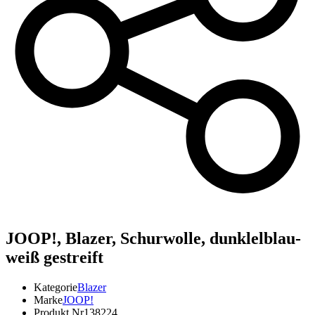
JOOP!,
Blazer, Schurwolle, dunklelblau-
weiß gestreift
Kategorie
Blazer
Marke
JOOP!
Produkt Nr
138224