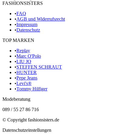
FASHIONSISTERS
•
FAQ
•
AGB und Widerrufsrecht
•
Impressum
•
Datenschutz
TOP MARKEN
•
Replay
•
Marc O'Polo
•
LIU JO
•
STEFFEN SCHRAUT
•
HUNTER
•
Pepe Jeans
•
Levi's®
•
Tommy Hilfiger
Modeberatung
089 / 55 27 86 716
© Copyright
fashionsisters.de
Datenschutzeinstellungen