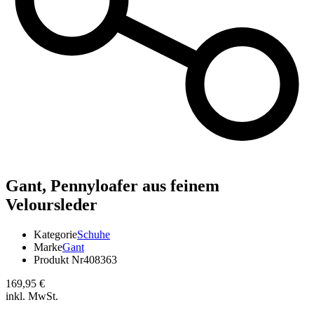
Gant,
Pennyloafer aus feinem
Veloursleder
Kategorie
Schuhe
Marke
Gant
Produkt Nr
408363
169,95 €
inkl. MwSt.